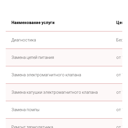
Наименование услуги
Цена
Диагностика
Беспл
Замена цепей питания
от 1 0
Замена электромагнитного клапана
от 1 0
Замена катушки электромагнитного клапана
от 1 0
Замена помпы
от 1 0
Ремонт термодатчика
от 1 0